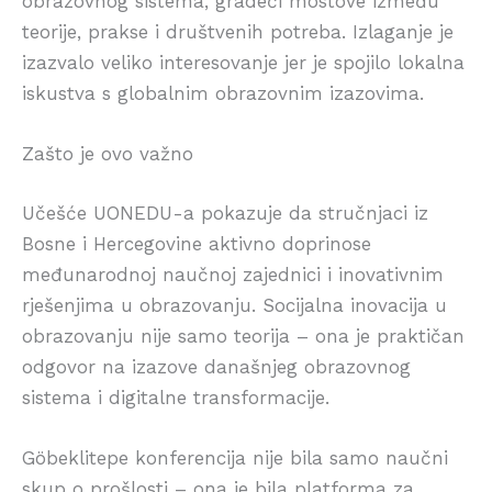
obrazovnog sistema, gradeći mostove između
teorije, prakse i društvenih potreba. Izlaganje je
izazvalo veliko interesovanje jer je spojilo lokalna
iskustva s globalnim obrazovnim izazovima.
Zašto je ovo važno
Učešće UONEDU-a pokazuje da stručnjaci iz
Bosne i Hercegovine aktivno doprinose
međunarodnoj naučnoj zajednici i inovativnim
rješenjima u obrazovanju. Socijalna inovacija u
obrazovanju nije samo teorija – ona je praktičan
odgovor na izazove današnjeg obrazovnog
sistema i digitalne transformacije.
Göbeklitepe konferencija nije bila samo naučni
skup o prošlosti – ona je bila platforma za