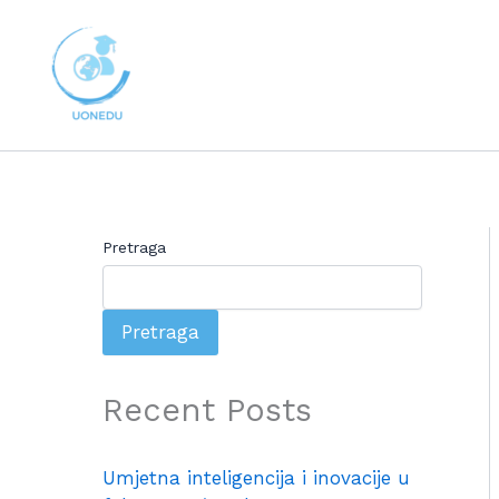
Skip
to
content
Pretraga
Pretraga
Recent Posts
Umjetna inteligencija i inovacije u