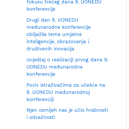
fokusu trećeg dana 9. UONEDU
konferencije
Drugi dan 9. UONEDU
međunarodne konferencije
obilježile teme umjetne
inteligencije, obrazovanja i
društvenih inovacija
Izvještaj o realizaciji prvog dana 9.
UONEDU međunarodne
konferencije
Poziv istraživačima za učešće na
9. UONEDU međunarodnoj
konferenciji
Njen osmijeh nas je učio hrabrosti
i odvažnosti