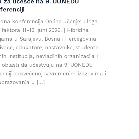
ma za učešće na 9. UONEDU
erenciji
a konferencija Online učenje: uloga
h faktora 11-13. juni 2026. | Hibridna
ijama u Sarajevu, Bosna i Hercegovina
vače, edukatore, nastavnike, studente,
h institucija, nevladinih organizacija i
tih oblasti da učestvuju na 9. UONEDU
nciji posvećenoj savremenim izazovima i
 obrazovanja u […]