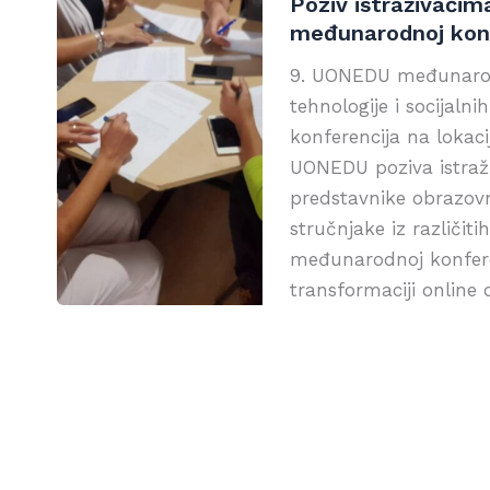
Poziv istraživači
međunarodnoj konf
9. UONEDU međunarodn
tehnologije i socijalni
konferencija na lokac
UONEDU poziva istraži
predstavnike obrazovni
stručnjake iz različi
međunarodnoj konfere
transformaciji online