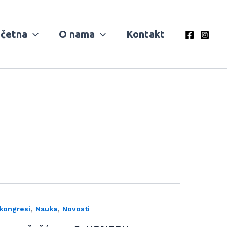
četna
O nama
Kontakt
,
,
 kongresi
Nauka
Novosti