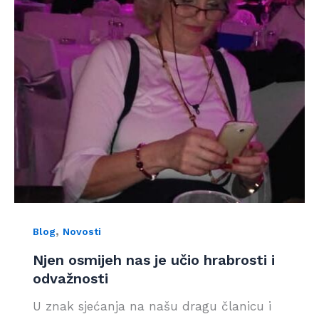
,
Blog
Novosti
Njen osmijeh nas je učio hrabrosti i
odvažnosti
U znak sjećanja na našu dragu članicu i