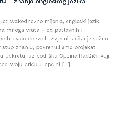
etu – znanje engleskog jezika
jet svakodnevno mijenja, engleski jezik
vara mnoga vrata – od poslovnih i
čnih, svakodnevnih. Svjesni koliko je važno
istup znanju, pokrenuli smo projekat
 pokretu, uz podršku Općine Hadžići, koji
čeo svoju priču u općini […]