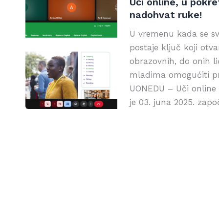
Uči online, u pokr
nadohvat ruke!
U vremenu kada se svi
postaje ključ koji ot
obrazovnih, do onih li
mladima omogućiti pr
UONEDU – Uči online u
je 03. juna 2025. zapo