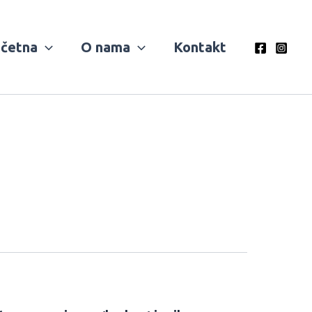
četna
O nama
Kontakt